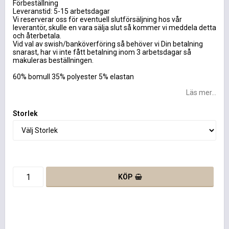
Förbeställning
Leveranstid: 5-15 arbetsdagar
Vi reserverar oss för eventuell slutförsäljning hos vår
leverantör, skulle en vara sälja slut så kommer vi meddela detta
och återbetala.
Vid val av swish/banköverföring så behöver vi Din betalning
snarast, har vi inte fått betalning inom 3 arbetsdagar så
makuleras beställningen.
60% bomull 35% polyester 5% elastan
Läs mer...
Storlek
KÖP