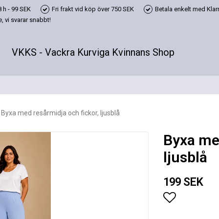
 h - 99 SEK
Fri frakt vid köp över 750 SEK
Betala enkelt med Klarn
 vi svarar snabbt!
VKKS - Vackra Kurviga Kvinnans Shop
Byxa med resårmidja och fickor, ljusblå
Byxa med
ljusblå
199 SEK
Lägg till i