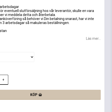
 arbetsdagar
ör eventuell slutförsäljning hos vår leverantör, skulle en vara
mer vi meddela detta och återbetala.
anköverföring så behöver vi Din betalning snarast, har vi inte
om 3 arbetsdagar så makuleras beställningen.
astan
Läs mer...
+
KÖP