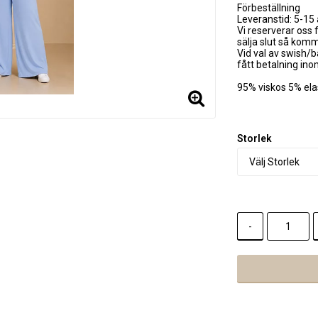
Förbeställning
Leveranstid: 5-15
Vi reserverar oss f
sälja slut så kom
Vid val av swish/b
fått betalning in
95% viskos 5% el
Storlek
-