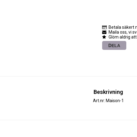
Betala säkert 
Maila oss, vi s
Glöm aldrig att
DELA
Beskrivning
Art.nr: Maison-1