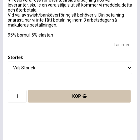
Vi reserverar oss för eventuell slutförsäljning hos vår
leverantör, skulle en vara sälja slut så kommer vi meddela detta
och återbetala.
Vid val av swish/banköverföring så behöver vi Din betalning
snarast, har vi inte fått betalning inom 3 arbetsdagar så
makuleras beställningen.
95% bomull 5% elastan
Läs mer...
Storlek
KÖP