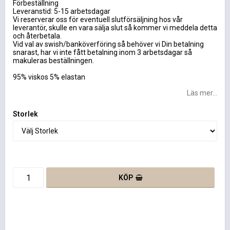
Förbeställning
Leveranstid: 5-15 arbetsdagar
Vi reserverar oss för eventuell slutförsäljning hos vår
leverantör, skulle en vara sälja slut så kommer vi meddela detta
och återbetala.
Vid val av swish/banköverföring så behöver vi Din betalning
snarast, har vi inte fått betalning inom 3 arbetsdagar så
makuleras beställningen.
95% viskos 5% elastan
Läs mer...
Storlek
KÖP