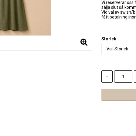
Vi reserverar oss f
sälja slut så kom
Vid val av swish/b
fått betalning in
Storlek
-