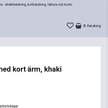
a - direktbetalning, kortbetalning, faktura och konto
0
Varukorg
med kort ärm, khaki
 favoritlistan
 arbetsdagar