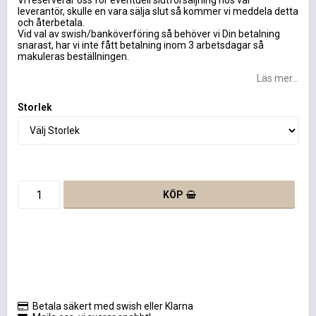
Vi reserverar oss för eventuell slutförsäljning hos vår
leverantör, skulle en vara sälja slut så kommer vi meddela detta
och återbetala.
Vid val av swish/banköverföring så behöver vi Din betalning
snarast, har vi inte fått betalning inom 3 arbetsdagar så
makuleras beställningen.
Läs mer...
Storlek
KÖP
Betala säkert med swish eller Klarna