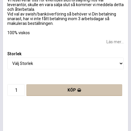
Vi reserverar oss för eventuell slutförsäljning hos vår
leverantör, skulle en vara sälja slut så kommer vi meddela detta
och återbetala.
Vid val av swish/banköverföring så behöver vi Din betalning
snarast, har vi inte fått betalning inom 3 arbetsdagar så
makuleras beställningen.
100% viskos
Läs mer...
Storlek
KÖP