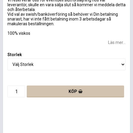
Vi reserverar oss för eventuell slutförsäljning hos vår
leverantör, skulle en vara sälja slut så kommer vi meddela detta
och återbetala.
Vid val av swish/banköverföring så behöver vi Din betalning
snarast, har vi inte fått betalning inom 3 arbetsdagar så
makuleras beställningen.
100% viskos
Läs mer...
Storlek
KÖP