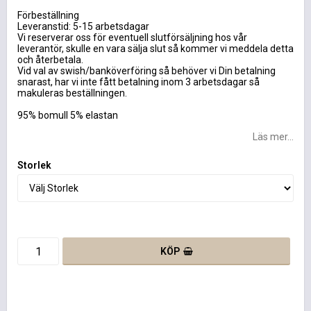
Lägg till i favoritlistan
Förbeställning
Leveranstid: 5-15 arbetsdagar
Vi reserverar oss för eventuell slutförsäljning hos vår
leverantör, skulle en vara sälja slut så kommer vi meddela detta
och återbetala.
Vid val av swish/banköverföring så behöver vi Din betalning
snarast, har vi inte fått betalning inom 3 arbetsdagar så
makuleras beställningen.
95% bomull 5% elastan
Läs mer...
Storlek
KÖP