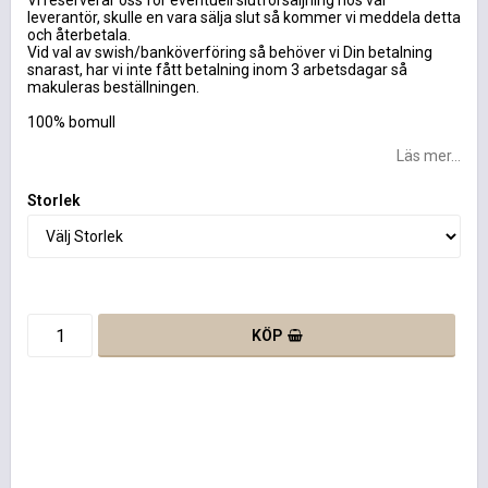
Vi reserverar oss för eventuell slutförsäljning hos vår
leverantör, skulle en vara sälja slut så kommer vi meddela detta
och återbetala.
Vid val av swish/banköverföring så behöver vi Din betalning
snarast, har vi inte fått betalning inom 3 arbetsdagar så
makuleras beställningen.
100% bomull
Läs mer...
Storlek
KÖP