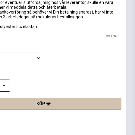
ör eventuell slutförsäljning hos vår leverantör, skulle en vara
mer vi meddela detta och återbetala.
anköverföring så behöver vi Din betalning snarast, har vi inte
om 3 arbetsdagar så makuleras beställningen.
olyester 5% elastan
Läs mer...
+
KÖP