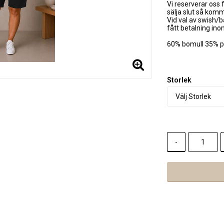
Vi reserverar oss f
sälja slut så kom
Vid val av swish/b
fått betalning in
60% bomull 35% p
Storlek
-