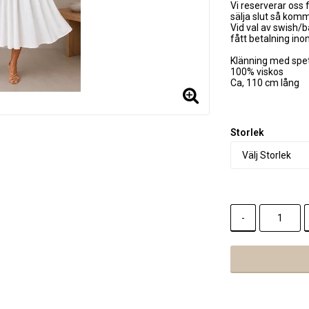
Vi reserverar oss f
sälja slut så kom
Vid val av swish/b
fått betalning in
Klänning med spe
100% viskos
Ca, 110 cm lång
Storlek
-