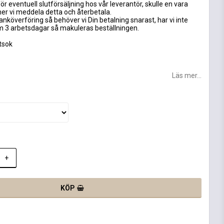
ör eventuell slutförsäljning hos vår leverantör, skulle en vara
mer vi meddela detta och återbetala.
anköverföring så behöver vi Din betalning snarast, har vi inte
om 3 arbetsdagar så makuleras beställningen.
tsok
Läs mer...
+
KÖP