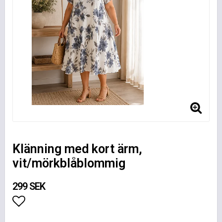
Klänning med kort ärm,
vit/mörkblåblommig
299 SEK
Lägg till i favoritlistan