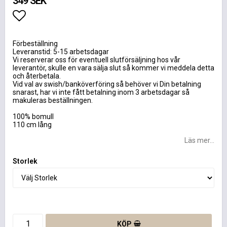
349 SEK
Lägg till i favoritlistan
Förbeställning
Leveranstid: 5-15 arbetsdagar
Vi reserverar oss för eventuell slutförsäljning hos vår
leverantör, skulle en vara sälja slut så kommer vi meddela detta
och återbetala.
Vid val av swish/banköverföring så behöver vi Din betalning
snarast, har vi inte fått betalning inom 3 arbetsdagar så
makuleras beställningen.
100% bomull
110 cm lång
Läs mer...
Storlek
KÖP