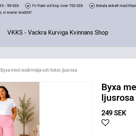
 h - 99 SEK
Fri frakt vid köp över 750 SEK
Betala enkelt med Klarn
 vi svarar snabbt!
VKKS - Vackra Kurviga Kvinnans Shop
Byxa med resårmidja och fickor, ljusrosa
Byxa med
ljusrosa
249 SEK
Lägg till i