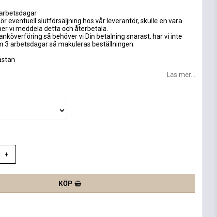
 arbetsdagar
ör eventuell slutförsäljning hos vår leverantör, skulle en vara
mer vi meddela detta och återbetala.
anköverföring så behöver vi Din betalning snarast, har vi inte
om 3 arbetsdagar så makuleras beställningen.
astan
Läs mer...
+
KÖP