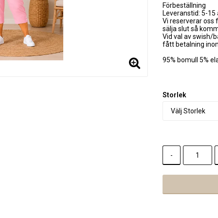
Förbeställning
Leveranstid: 5-15
Vi reserverar oss f
sälja slut så kom
Vid val av swish/b
fått betalning in
95% bomull 5% el
Storlek
-