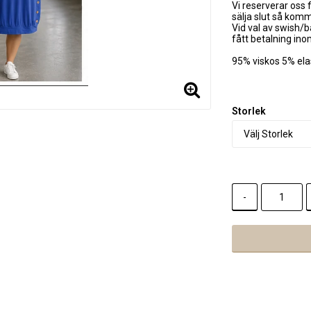
Vi reserverar oss f
sälja slut så kom
Vid val av swish/b
fått betalning in
95% viskos 5% el
Storlek
-