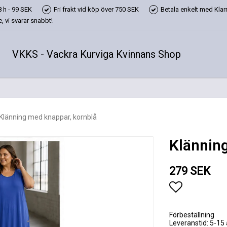
 h - 99 SEK
Fri frakt vid köp över 750 SEK
Betala enkelt med Klarn
 vi svarar snabbt!
VKKS - Vackra Kurviga Kvinnans Shop
Klänning med knappar, kornblå
Klännin
279 SEK
Lägg till i
Förbeställning
Leveranstid: 5-15