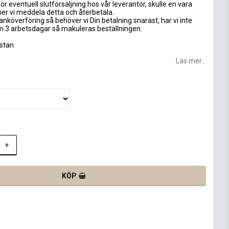
ör eventuell slutförsäljning hos vår leverantör, skulle en vara
mer vi meddela detta och återbetala.
anköverföring så behöver vi Din betalning snarast, har vi inte
om 3 arbetsdagar så makuleras beställningen.
astan
Läs mer...
+
KÖP