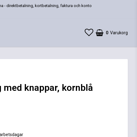
a - direktbetalning, kortbetalning, faktura och konto
0
Varukorg
g med knappar, kornblå
 favoritlistan
 arbetsdagar